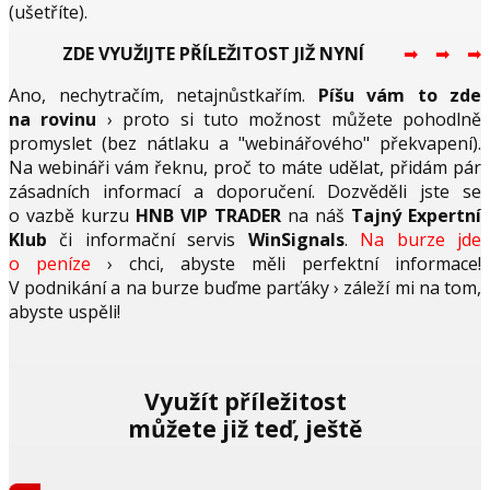
(ušetříte).
ZDE VYUŽIJTE PŘÍLEŽITOST JIŽ NYNÍ
➡︎ ➡︎ ➡︎
Ano, nechytračím, netajnůstkařím.
Píšu vám to zde
na rovinu
› proto si tuto možnost můžete pohodlně
promyslet (bez nátlaku a "webinářového" překvapení).
Na webináři vám řeknu, proč to máte udělat, přidám pár
zásadních informací a doporučení. Dozvěděli jste se
o vazbě kurzu
HNB VIP TRADER
na náš
Tajný Expertní
Klub
či informační servis
WinSignals
.
Na burze jde
o peníze
› chci, abyste měli perfektní informace!
V podnikání a na burze buďme parťáky › záleží mi na tom,
abyste uspěli!
Využít příležitost
můžete již teď, ještě