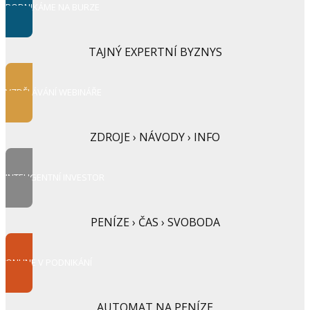
PODNIKÁME NA BURZE
TAJNÝ EXPERTNÍ BYZNYS
VZDĚLÁVÁNÍ WEBINÁŘE
ZDROJE › NÁVODY › INFO
INTELIGENTNÍ INVESTOR
PENÍZE › ČAS › SVOBODA
ONLINE V PODNIKÁNÍ
AUTOMAT NA PENÍZE