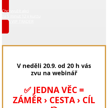
Chci využít akci
za 5 minut 12 v kurzu
HNB VIP TRADER
V neděli 20.9. od 20 h vás
zvu na webinář
✅ JEDNA VĚC =
ZÁMĚR › CESTA › CÍL