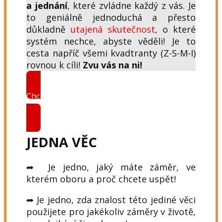
a jednání
, které zvládne každý z vás. Je
to geniálně jednoduchá a přesto
důkladně
utajená skutečnost
, o které
systém nechce, abyste věděli! Je to
cesta napříč všemi kvadtranty (Z-S-M-I)
rovnou k cíli!
Zvu vás na ni!
Chci znát tu JEDNU VĚC! Zajímá mě více
informací!
JEDNA VĚC
➦ Je jedno, jaký máte záměr, ve
kterém oboru a proč chcete uspět!
➦ Je jedno, zda znalost této jediné věci
použijete pro jakékoliv záměry v životě,