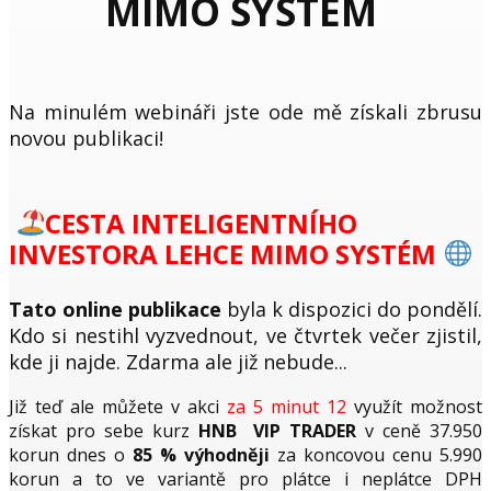
MIMO SYSTÉM
Na minulém webináři jste ode mě získali zbrusu
novou publikaci!
C
ESTA INTELIGENTNÍHO
INVESTORA LEHC
E MIMO SYSTÉM
Tato online publikace
byla k dispozici do pondělí.
Kdo si nestihl vyzvednout, ve čtvrtek večer zjistil,
kde ji najde. Zdarma ale již nebude...
Již teď ale můžete v akci
za 5 minut 12
využít možnost
získat pro sebe kurz
HNB VIP TRADER
v ceně 37.950
korun dnes o
85 % výhodněji
za koncovou cenu 5.990
korun a to ve variantě pro plátce i neplátce DPH