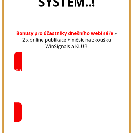
SYSTÉM..!
Bonusy pro účastníky dnešního webináře
»
2 x online publikace + měsíc na zkoušku
WinSignals a KLUB
CHCI KURZ HNB VIP Trader
2020
Kliknu zde pro získání
exkluzivní pozvánky