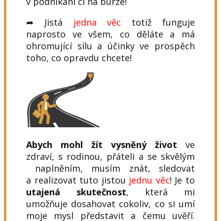
v podnikání či na burze!
➦ Jistá
jedna věc
totiž funguje
naprosto ve všem, co děláte a má
ohromující sílu a účinky ve prospěch
toho, co opravdu chcete!
Abych mohl žít vysněný život
ve
zdraví, s rodinou, přáteli a se skvělým
naplněním, musím znát, sledovat
a realizovat tuto jistou
jednu věc
! Je to
utajená skutečnost
, která mi
umožňuje dosahovat cokoliv, co si umí
moje mysl představit a čemu uvěří.