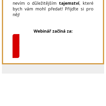
nevím o důležitějším
tajemství
, které
bych vám mohl předat! Přijďte si pro
něj!
Webinář začíná za:
Chci se dozvědět více!