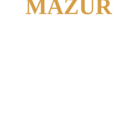
MAZUR
webinář speciál
a online porada
CESTA INTELIGENTNÍHO
INVESTORA