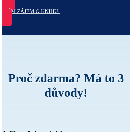
MÁM ZÁJEM O KNIHU!
Proč zdarma? Má to 3
důvody!