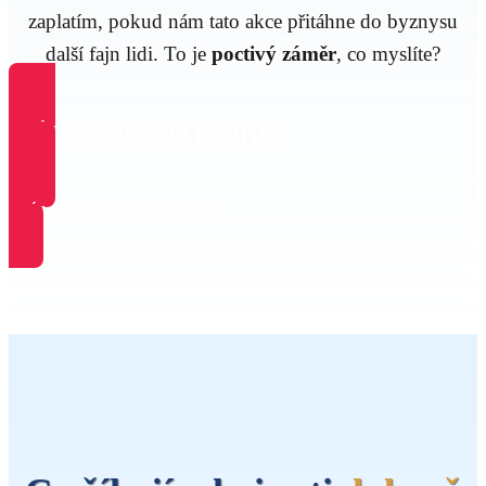
zaplatím, pokud nám tato akce přitáhne do byznysu
další fajn lidi. To je
poctivý záměr
, co myslíte?
MÁM ZÁJEM O KNIHU!
MÁM ZÁJEM O KNIHU!