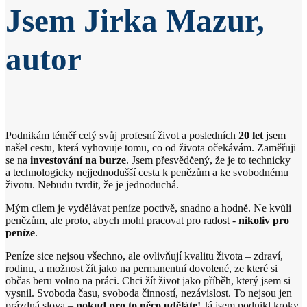
Jsem Jirka Mazur,
autor
Podnikám téměř celý svůj profesní život a posledních
20 let
jsem
našel cestu, která vyhovuje tomu, co od života očekávám. Zaměřuji
se na
investování na burze
. Jsem přesvědčený, že je to technicky
a technologicky nejjednodušší cesta k penězům a ke svobodnému
životu. Nebudu tvrdit, že je jednoduchá.
Mým cílem je vydělávat peníze poctivě, snadno a hodně. Ne kvůli
penězům, ale proto, abych mohl pracovat pro radost -
nikoliv pro
peníze
.
Peníze sice nejsou všechno, ale ovlivňují kvalitu života – zdraví,
rodinu, a možnost žít jako na permanentní dovolené, ze které si
občas beru volno na práci. Chci žít život jako příběh, který jsem si
vysnil. Svoboda času, svoboda činností, nezávislost. To nejsou jen
prázdná slova –
pokud pro to něco uděláte!
Já jsem podnikl kroky,