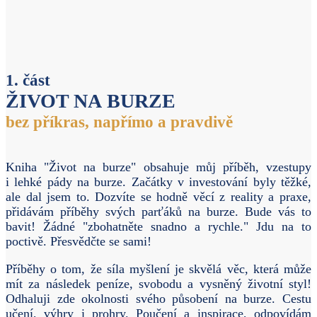
1. část
ŽIVOT NA BURZE
bez příkras, napřímo a pravdivě
Kniha "Život na burze" obsahuje můj příběh, vzestupy
i lehké pády na burze. Začátky v investování byly těžké,
ale dal jsem to. Dozvíte se hodně věcí z reality a praxe,
přidávám příběhy svých parťáků na burze. Bude vás to
bavit! Žádné "zbohatněte snadno a rychle." Jdu na to
poctivě. Přesvědčte se sami!
Příběhy o tom, že síla myšlení je skvělá věc, která může
mít za následek peníze, svobodu a vysněný životní styl!
Odhaluji zde okolnosti svého působení na burze. Cestu
učení, výhry i prohry. Poučení a inspirace, odpovídám