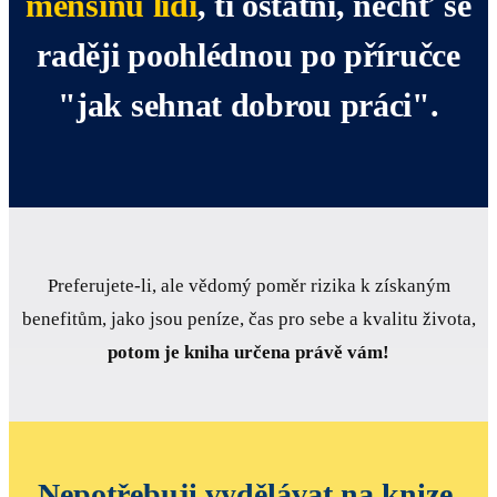
menšinu lidí
, ti ostatní, nechť se
raději poohlédnou po příručce
"jak sehnat dobrou práci".
Preferujete-li, ale vědomý poměr rizika k získaným
benefitům, jako jsou peníze, čas pro sebe a kvalitu života,
potom je kniha určena právě vám!
Nepotřebuji vydělávat na knize,