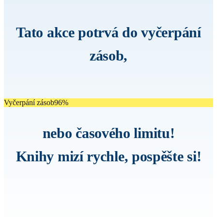
Tato akce potrvá do vyčerpání
zásob,
Vyčerpání zásob
96%
nebo časového limitu!
Knihy mizí rychle, pospěšte si!