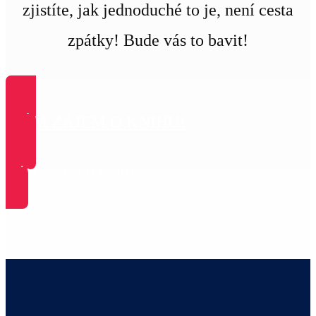
zjistíte, jak jednoduché to je, není cesta
zpátky! Bude vás to bavit!
MÁM ZÁJEM O KNIHU!
MÁM ZÁJEM O KNIHU!