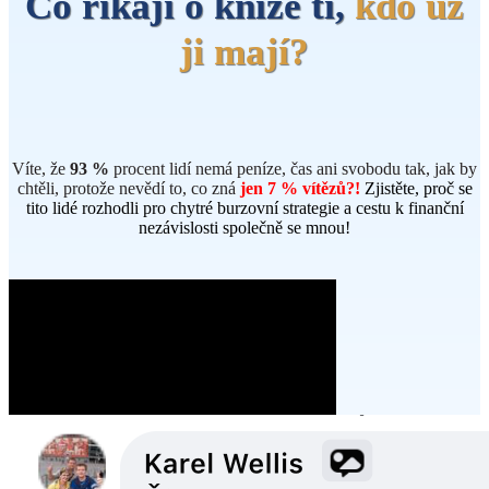
Co říkají o knize ti,
kdo už
ji mají?
Víte, že
93 %
procent lidí nemá peníze, čas ani svobodu tak, jak by
chtěli, protože nevědí to, co zná
jen 7 % vítězů?!
Zjistěte, proč se
tito lidé rozhodli pro chytré burzovní strategie a cestu k finanční
nezávislosti společně se mnou!