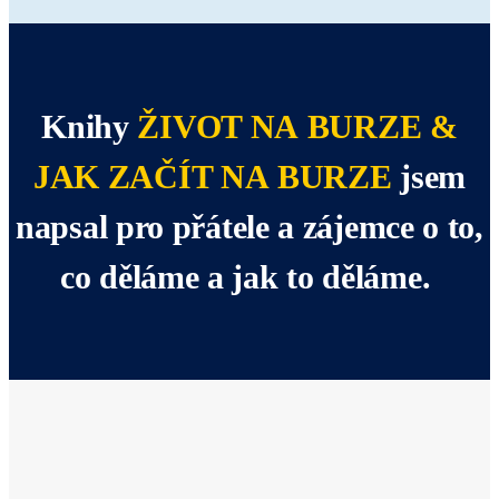
Knihy
ŽIVOT NA BURZE
&
JAK ZAČÍT NA BURZE
jsem
napsal pro přátele a zájemce o to,
co děláme a jak to děláme.