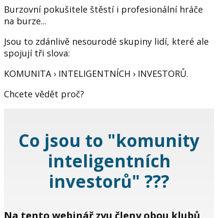
Burzovní pokušitele štěstí i profesionální hráče
na burze...
Jsou to zdánlivě nesourodé skupiny lidí, které ale
spojují tři slova:
KOMUNITA › INTELIGENTNÍCH › INVESTORŮ.
Chcete vědět proč?
Co jsou to "komunity
inteligentních
investorů" ???
Na tento webinář zvu členy obou klubů